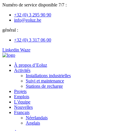
Aller
Numéro de service disponible 7/7 :
au
+32 (0) 3 295 90 90
contenu
info@eoluz.be
général :
+32 (0) 3 317 06 00
Linkedin
Waze
À propos d’Eoluz
Activités
Installations industrielles
Suivi et maintenance
Stations de recharge
Projets
Emplois
L’équipe
Nouvelles
Français
Néerlandais
Anglais