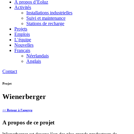
À propos d’Eoluz
Activités
Installations industrielles
Suivi et maintenance
Stations de recharge
Projets
Emplois
L’équipe
Nouvelles
Français
Néerlandais
Anglais
Contact
Projet
Wienerberger
<< Retour à l'aperçu
A propos de ce projet